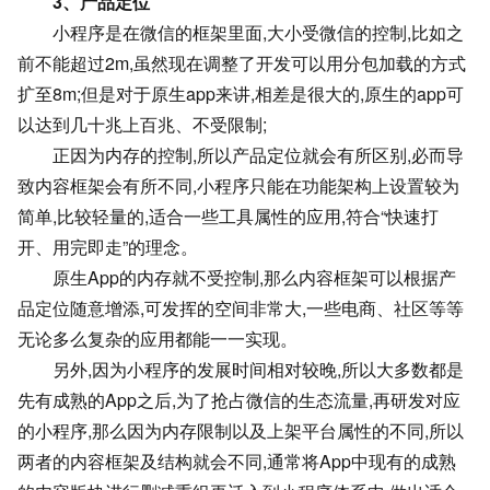
3、产品定位
小程序是在微信的框架里面,大小受微信的控制,比如之
前不能超过2m,虽然现在调整了开发可以用分包加载的方式
扩至8m;但是对于原生app来讲,相差是很大的,原生的app可
以达到几十兆上百兆、不受限制;
正因为内存的控制,所以产品定位就会有所区别,必而导
致内容框架会有所不同,小程序只能在功能架构上设置较为
简单,比较轻量的,适合一些工具属性的应用,符合“快速打
开、用完即走”的理念。
原生App的内存就不受控制,那么内容框架可以根据产
品定位随意增添,可发挥的空间非常大,一些电商、社区等等
无论多么复杂的应用都能一一实现。
另外,因为小程序的发展时间相对较晚,所以大多数都是
先有成熟的App之后,为了抢占微信的生态流量,再研发对应
的小程序,那么因为内存限制以及上架平台属性的不同,所以
两者的内容框架及结构就会不同,通常将App中现有的成熟