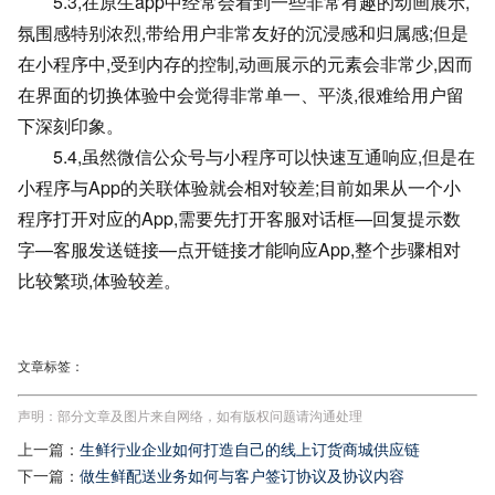
5.3,在原生app中经常会看到一些非常有趣的动画展示,
氛围感特别浓烈,带给用户非常友好的沉浸感和归属感;但是
在小程序中,受到内存的控制,动画展示的元素会非常少,因而
在界面的切换体验中会觉得非常单一、平淡,很难给用户留
下深刻印象。
5.4,虽然微信公众号与小程序可以快速互通响应,但是在
小程序与App的关联体验就会相对较差;目前如果从一个小
程序打开对应的App,需要先打开客服对话框—回复提示数
字—客服发送链接—点开链接才能响应App,整个步骤相对
比较繁琐,体验较差。
文章标签：
声明：部分文章及图片来自网络，如有版权问题请沟通处理
上一篇：
生鲜行业企业如何打造自己的线上订货商城供应链
下一篇：
做生鲜配送业务如何与客户签订协议及协议内容